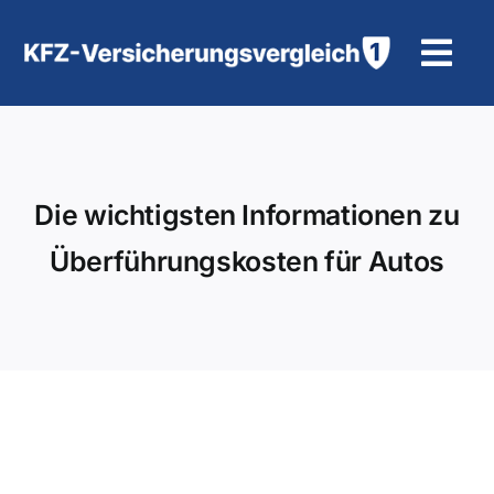
Zum
Inhalt
Tog
springen
Navi
KFZ-Versicherung
Motorradversicherung
Die wichtigsten Informationen zu
Überführungskosten für Autos
Hilfe und Kontakt