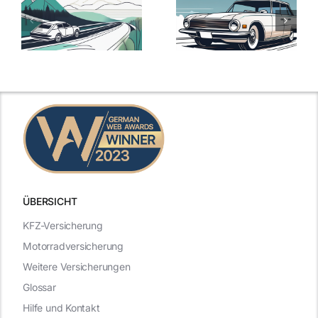
ie
Günstige Kfz-
Versicherungsv
Versicherungstarife
Die besten
mit Top-
Angebote im
Leistungen
Vergleich
n
2025
2025
ÜBERSICHT
KFZ-Versicherung
Motorradversicherung
Weitere Versicherungen
Glossar
Hilfe und Kontakt