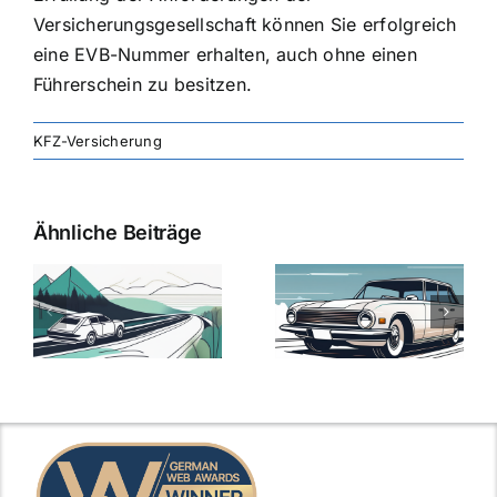
Versicherungsgesellschaft können Sie erfolgreich
eine EVB-Nummer erhalten, auch ohne einen
Führerschein zu besitzen.
KFZ-Versicherung
Ähnliche Beiträge
svergleich
Versicherung:
Kfz-
ie
Günstige Kfz-
Versicherungsv
Versicherungstarife
Die besten
mit Top-
Angebote im
Leistungen
Vergleich
n
2025
2025