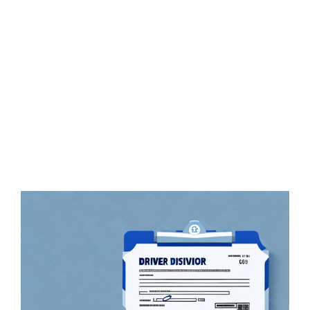
Zeige
grösseres
Bild