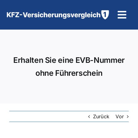
Zum
Inhalt
Tog
springen
Navi
KFZ-Versicherung
Motorradversicherung
Erhalten Sie eine EVB-Nummer
ohne Führerschein
Hilfe und Kontakt
Zurück
Vor