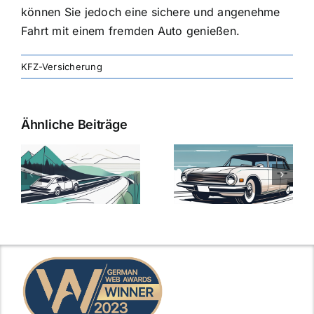
können Sie jedoch eine sichere und angenehme
Fahrt mit einem fremden Auto genießen.
KFZ-Versicherung
Ähnliche Beiträge
svergleich
Versicherung:
Kfz-
ie
Günstige Kfz-
Versicherungsv
Versicherungstarife
Die besten
mit Top-
Angebote im
Leistungen
Vergleich
n
2025
2025