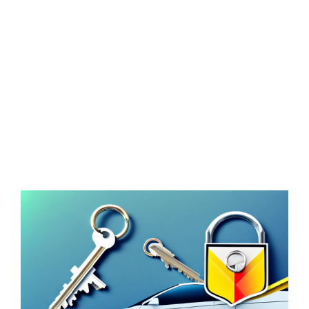
Zeige
grösseres
Bild