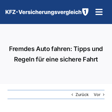
Zum
Inhalt
Tog
springen
Navi
KFZ-Versicherung
Motorradversicherung
Fremdes Auto fahren: Tipps und
Regeln für eine sichere Fahrt
Hilfe und Kontakt
Zurück
Vor