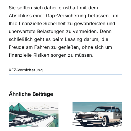
Sie sollten sich daher ernsthaft mit dem
Abschluss einer Gap-Versicherung befassen, um
Ihre finanzielle Sicherheit zu gewährleisten und
unerwartete Belastungen zu vermeiden. Denn
schließlich geht es beim Leasing darum, die
Freude am Fahren zu genießen, ohne sich um
finanzielle Risiken sorgen zu müssen.
KFZ-Versicherung
Ähnliche Beiträge
svergleich
Versicherung:
Kfz-
ie
Günstige Kfz-
Versicherungsv
Versicherungstarife
Die besten
mit Top-
Angebote im
Leistungen
Vergleich