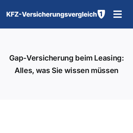
Zum
Inhalt
Tog
springen
Navi
KFZ-Versicherung
Motorradversicherung
Gap-Versicherung beim Leasing:
Alles, was Sie wissen müssen
Hilfe und Kontakt