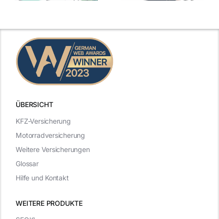
Leistungen
Vergleich
n
2025
2025
ÜBERSICHT
KFZ-Versicherung
Motorradversicherung
Weitere Versicherungen
Glossar
Hilfe und Kontakt
WEITERE PRODUKTE