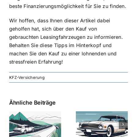
beste Finanzierungsmöglichkeit für Sie zu finden.
Wir hoffen, dass Ihnen dieser Artikel dabei
geholfen hat, sich über den Kauf von
gebrauchten Leasingfahrzeugen zu informieren.
Behalten Sie diese Tipps im Hinterkopf und
machen Sie den Kauf zu einer lohnenden und
stressfreien Erfahrung!
KFZ-Versicherung
Ähnliche Beiträge
svergleich
Versicherung:
Kfz-
ie
Günstige Kfz-
Versicherungsv
Versicherungstarife
Die besten
mit Top-
Angebote im