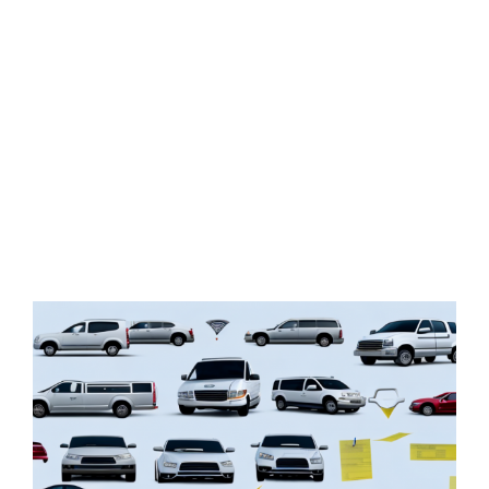
Zeige
grösseres
Bild