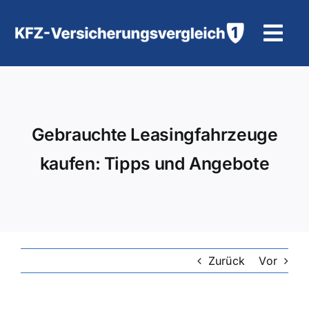
Zum
Inhalt
Tog
springen
Navi
KFZ-Versicherung
Motorradversicherung
Gebrauchte Leasingfahrzeuge
kaufen: Tipps und Angebote
Hilfe und Kontakt
Zurück
Vor