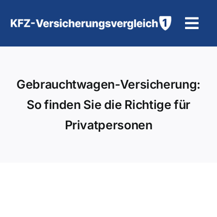
Zum
Inhalt
Tog
springen
Navi
KFZ-Versicherung
Gebrauchtwagen-Versicherung:
Motorradversicherung
So finden Sie die Richtige für
Hilfe und Kontakt
Privatpersonen