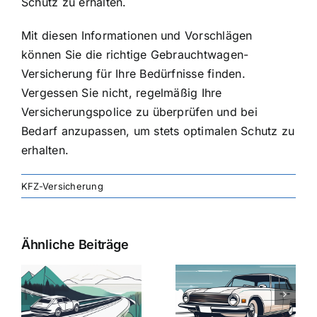
Schutz zu erhalten.
Mit diesen Informationen und Vorschlägen
können Sie die richtige Gebrauchtwagen-
Versicherung für Ihre Bedürfnisse finden.
Vergessen Sie nicht, regelmäßig Ihre
Versicherungspolice zu überprüfen und bei
Bedarf anzupassen, um stets optimalen Schutz zu
erhalten.
KFZ-Versicherung
Ähnliche Beiträge
svergleich
Versicherung:
Kfz-
ie
Günstige Kfz-
Versicherungsv
Versicherungstarife
Die besten