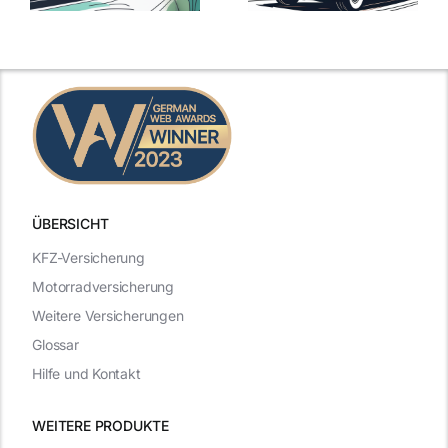
mit Top-
Angebote im
Leistungen
Vergleich
n
2025
2025
ÜBERSICHT
KFZ-Versicherung
Motorradversicherung
Weitere Versicherungen
Glossar
Hilfe und Kontakt
WEITERE PRODUKTE