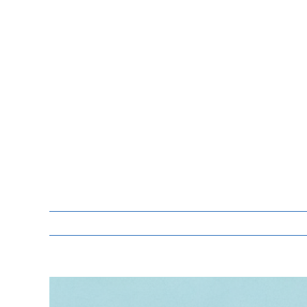
Zeige
grösseres