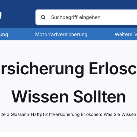
Suche
nach:
rung
Motorradversicherung
Weitere 
ersicherung Erlos
Wissen Sollten
ite
»
Glossar
»
Haftpflichtversicherung Erloschen: Was Sie Wissen 