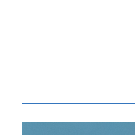
Zeige
grösseres