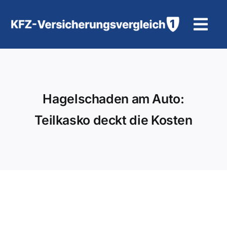
Zum
Inhalt
Tog
springen
Navi
KFZ-Versicherung
Motorradversicherung
Hagelschaden am Auto:
Teilkasko deckt die Kosten
Hilfe und Kontakt