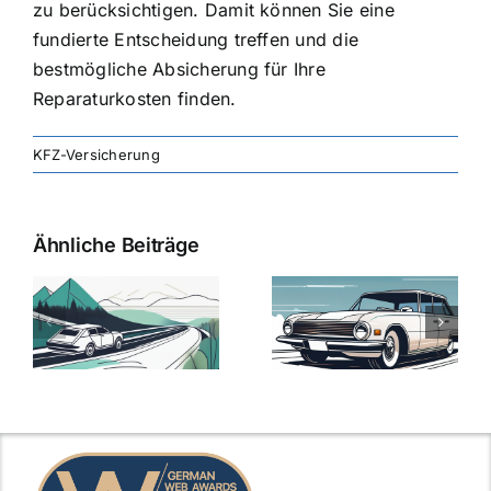
zu berücksichtigen. Damit können Sie eine
fundierte Entscheidung treffen und die
bestmögliche Absicherung für Ihre
Reparaturkosten finden.
KFZ-Versicherung
Ähnliche Beiträge
svergleich
Versicherung:
Kfz-
ie
Günstige Kfz-
Versicherungsv
Versicherungstarife
Die besten
mit Top-
Angebote im
Leistungen
Vergleich
n
2025
2025