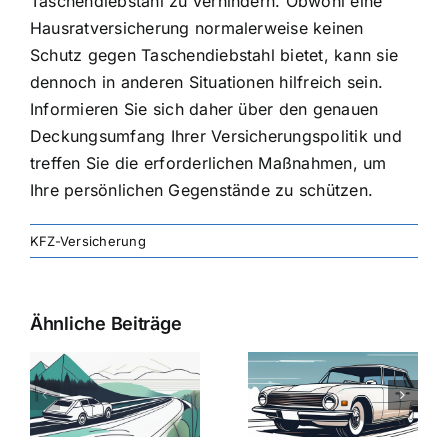
Taschendiebstahl zu verhindern. Obwohl eine
Hausratversicherung normalerweise keinen
Schutz gegen Taschendiebstahl bietet, kann sie
dennoch in anderen Situationen hilfreich sein.
Informieren Sie sich daher über den genauen
Deckungsumfang Ihrer Versicherungspolitik und
treffen Sie die erforderlichen Maßnahmen, um
Ihre persönlichen Gegenstände zu schützen.
KFZ-Versicherung
Ähnliche Beiträge
svergleich
Versicherung:
Kfz-
ie
Günstige Kfz-
Versicherungsv
Versicherungstarife
Die besten
mit Top-
Angebote im