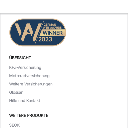
Leistungen
Vergleich
n
2025
2025
ÜBERSICHT
KFZ-Versicherung
Motorradversicherung
Weitere Versicherungen
Glossar
Hilfe und Kontakt
WEITERE PRODUKTE
SEOKI