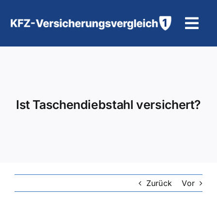
Zum
Inhalt
Tog
springen
Navi
KFZ-Versicherung
Motorradversicherung
Ist Taschendiebstahl versichert?
Hilfe und Kontakt
Zurück
Vor