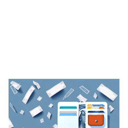
Zeige
grösseres
Bild