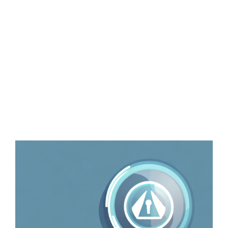
Zeige
grösseres
Bild