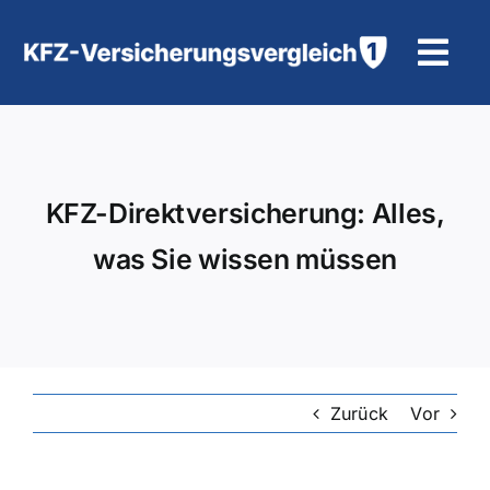
Zum
Inhalt
Tog
springen
Navi
KFZ-Versicherung
Motorradversicherung
KFZ-Direktversicherung: Alles,
was Sie wissen müssen
Hilfe und Kontakt
Zurück
Vor