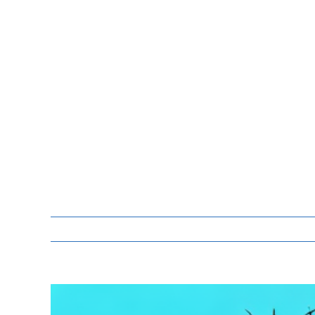
Zeige
grösseres