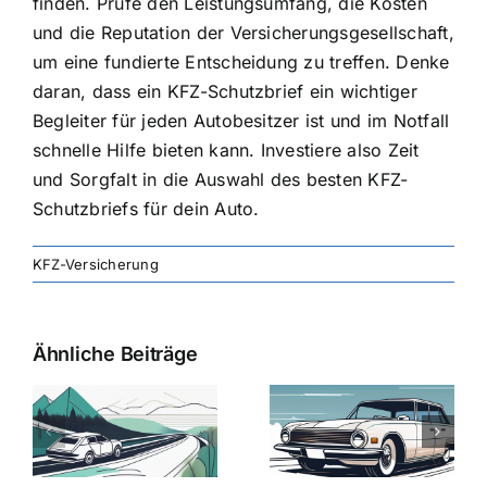
finden. Prüfe den Leistungsumfang, die Kosten
und die Reputation der Versicherungsgesellschaft,
um eine fundierte Entscheidung zu treffen. Denke
daran, dass ein KFZ-Schutzbrief ein wichtiger
Begleiter für jeden Autobesitzer ist und im Notfall
schnelle Hilfe bieten kann. Investiere also Zeit
und Sorgfalt in die Auswahl des besten KFZ-
Schutzbriefs für dein Auto.
KFZ-Versicherung
Ähnliche Beiträge
svergleich
Versicherung:
Kfz-
ie
Günstige Kfz-
Versicherungsv
Versicherungstarife
Die besten
mit Top-
Angebote im