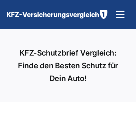
Zum
Inhalt
Tog
springen
Navi
KFZ-Versicherung
KFZ-Schutzbrief Vergleich:
Motorradversicherung
Finde den Besten Schutz für
Hilfe und Kontakt
Dein Auto!