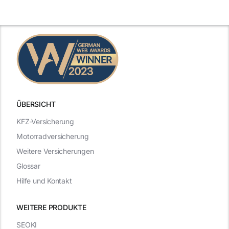
Leistungen
Vergleich
n
2025
2025
ÜBERSICHT
KFZ-Versicherung
Motorradversicherung
Weitere Versicherungen
Glossar
Hilfe und Kontakt
WEITERE PRODUKTE
SEOKI