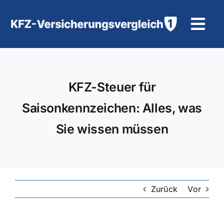
Zum
Inhalt
Tog
springen
Navi
KFZ-Versicherung
KFZ-Steuer für
Motorradversicherung
Saisonkennzeichen: Alles, was
Hilfe und Kontakt
Sie wissen müssen
Zurück
Vor