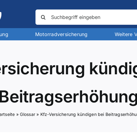
Suche
nach:
rung
Motorradversicherung
Weitere 
rsicherung kündi
Beitragserhöhun
artseite
»
Glossar
»
Kfz-Versicherung kündigen bei Beitragserhöh