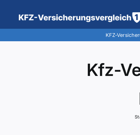
Zum
Inhalt
springen
KFZ-Versiche
Kfz-Ve
St