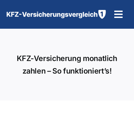
Zum
Inhalt
Tog
springen
Navi
KFZ-Versicherung
Motorradversicherung
KFZ-Versicherung monatlich
zahlen – So funktioniert’s!
Hilfe und Kontakt