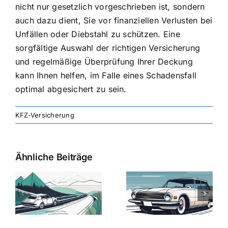
nicht nur gesetzlich vorgeschrieben ist, sondern
auch dazu dient, Sie vor finanziellen Verlusten bei
Unfällen oder Diebstahl zu schützen. Eine
sorgfältige Auswahl der richtigen Versicherung
und regelmäßige Überprüfung Ihrer Deckung
kann Ihnen helfen, im Falle eines Schadensfall
optimal abgesichert zu sein.
KFZ-Versicherung
Ähnliche Beiträge
svergleich
Versicherung:
Kfz-
ie
Günstige Kfz-
Versicherungsv
Versicherungstarife
Die besten
mit Top-
Angebote im
Leistungen
Vergleich