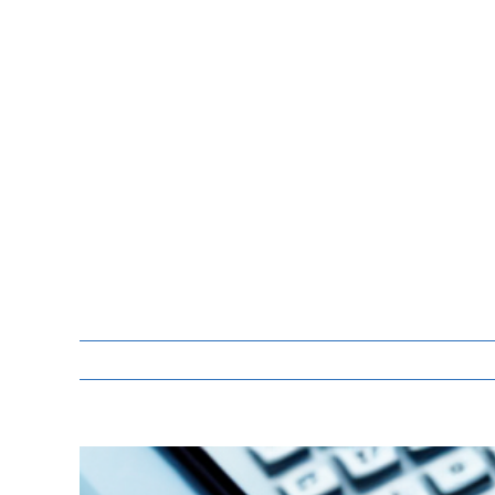
Zeige
grösseres