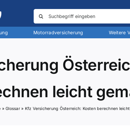
Suche
nach:
rung
Motorradversicherung
Weitere 
cherung Österrei
echnen leicht gem
e
»
Glossar
»
Kfz Versicherung Österreich: Kosten berechnen leich