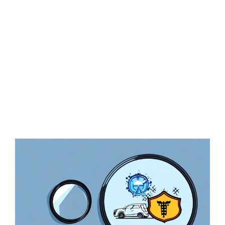
Zeige
grösseres
Bild