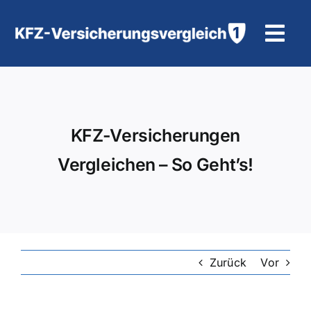
Zum
Inhalt
Tog
springen
Navi
KFZ-Versicherung
Motorradversicherung
KFZ-Versicherungen
Vergleichen – So Geht’s!
Hilfe und Kontakt
Zurück
Vor