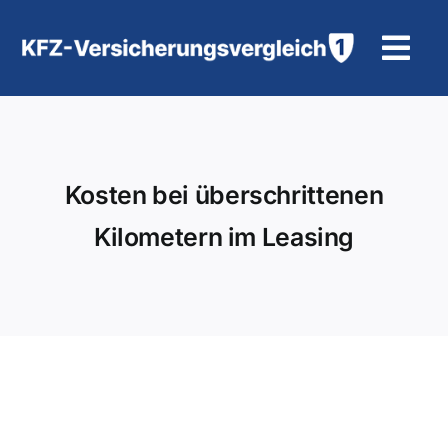
Zum
Inhalt
Tog
springen
Navi
KFZ-Versicherung
Motorradversicherung
Kosten bei überschrittenen
Kilometern im Leasing
Hilfe und Kontakt