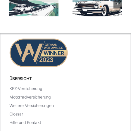
ie
Günstige Kfz-
Versicherungsv
Versicherungstarife
Die besten
mit Top-
Angebote im
Leistungen
Vergleich
n
2025
2025
ÜBERSICHT
KFZ-Versicherung
Motorradversicherung
Weitere Versicherungen
Glossar
Hilfe und Kontakt