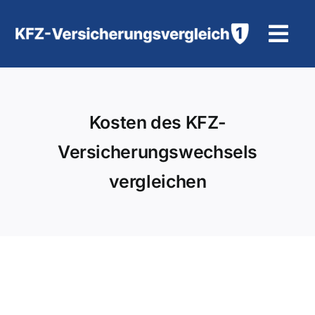
Zum
Inhalt
Tog
springen
Navi
KFZ-Versicherung
Kosten des KFZ-
Motorradversicherung
Versicherungswechsels
Hilfe und Kontakt
vergleichen