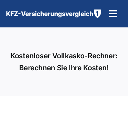
Zum
Inhalt
Tog
springen
Navi
KFZ-Versicherung
Motorradversicherung
Kostenloser Vollkasko-Rechner:
Berechnen Sie Ihre Kosten!
Hilfe und Kontakt