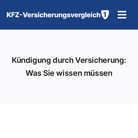
Zum
Inhalt
Tog
springen
Navi
KFZ-Versicherung
Motorradversicherung
Kündigung durch Versicherung:
Was Sie wissen müssen
Hilfe und Kontakt