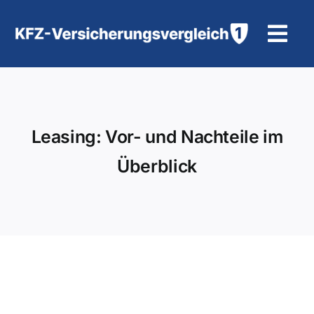
Zum
Inhalt
Tog
springen
Navi
KFZ-Versicherung
Motorradversicherung
Leasing: Vor- und Nachteile im
Überblick
Hilfe und Kontakt