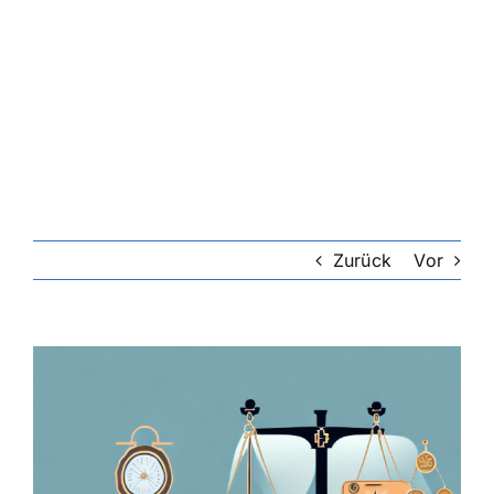
Zurück
Vor
Zeige
grösseres
Bild