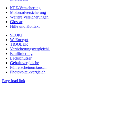
KFZ-Versicherung
Motorradversicherung
Weitere Versicherungen
Glossar
Hilfe und Kontakt
SEOKI
WeEncrypt
TIQQLER
Versicherungsvergleich1
Bauförderung
Lackschützer
Gehaltsvergleiche
Führerscheinumtausch
Photovoltaikvergleich
Page load link
Nach
oben