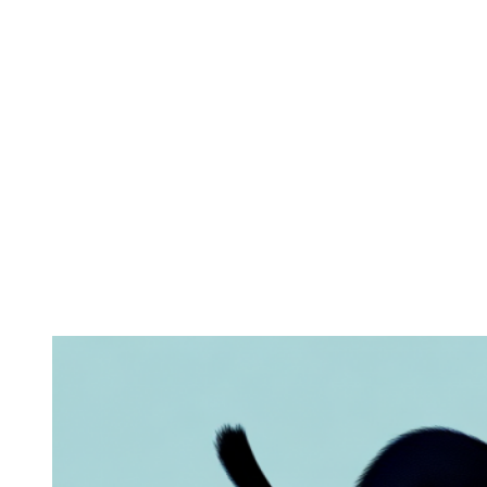
Zeige
grösseres
Bild