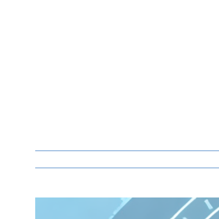
Zeige
grösseres