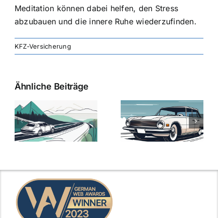
Meditation können dabei helfen, den Stress
abzubauen und die innere Ruhe wiederzufinden.
KFZ-Versicherung
Ähnliche Beiträge
svergleich
Versicherung:
Kfz-
ie
Günstige Kfz-
Versicherungsv
Versicherungstarife
Die besten
mit Top-
Angebote im
Leistungen
Vergleich
n
2025
2025