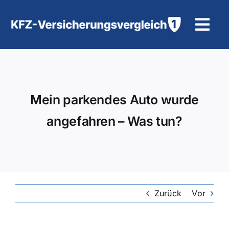
Zum
Inhalt
Tog
springen
Navi
KFZ-Versicherung
Motorradversicherung
Mein parkendes Auto wurde
angefahren – Was tun?
Hilfe und Kontakt
Zurück
Vor