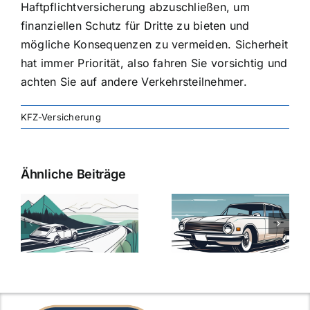
Haftpflichtversicherung abzuschließen, um
finanziellen Schutz für Dritte zu bieten und
mögliche Konsequenzen zu vermeiden. Sicherheit
hat immer Priorität, also fahren Sie vorsichtig und
achten Sie auf andere Verkehrsteilnehmer.
KFZ-Versicherung
Ähnliche Beiträge
svergleich
Versicherung:
Kfz-
ie
Günstige Kfz-
Versicherungsv
Versicherungstarife
Die besten
mit Top-
Angebote im
Leistungen
Vergleich
n
2025
2025