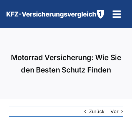
Zum
Inhalt
Tog
springen
Navi
KFZ-Versicherung
Motorradversicherung
Motorrad Versicherung: Wie Sie
den Besten Schutz Finden
Hilfe und Kontakt
Zurück
Vor