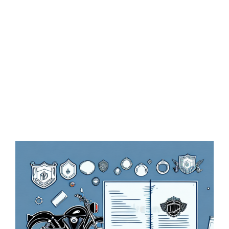
Zeige
grösseres
Bild