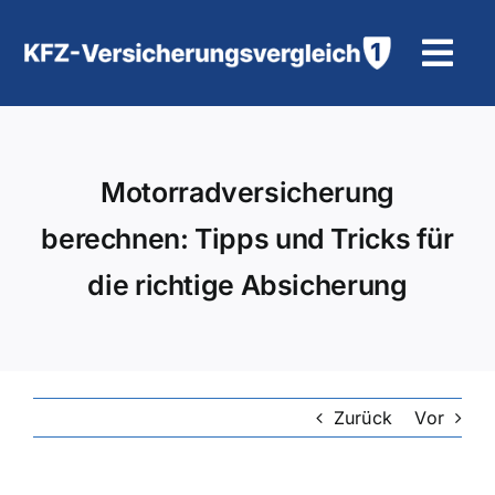
Zum
Inhalt
Tog
springen
Navi
KFZ-Versicherung
Motorradversicherung
Motorradversicherung
berechnen: Tipps und Tricks für
Hilfe und Kontakt
die richtige Absicherung
Zurück
Vor