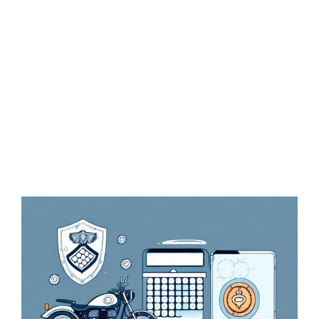
Zeige
grösseres
Bild