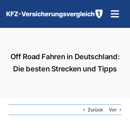
Zum
Inhalt
Tog
springen
Navi
KFZ-Versicherung
Motorradversicherung
Off Road Fahren in Deutschland:
Die besten Strecken und Tipps
Hilfe und Kontakt
Zurück
Vor