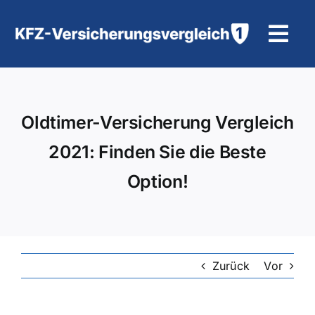
Zum
Inhalt
Tog
springen
Navi
KFZ-Versicherung
Oldtimer-Versicherung Vergleich
Motorradversicherung
2021: Finden Sie die Beste
Hilfe und Kontakt
Option!
Zurück
Vor