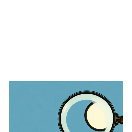
Zeige
grösseres
Bild