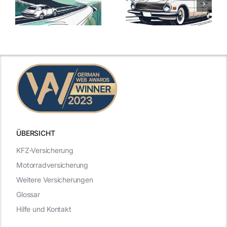
Versicherungstarife
Die besten
mit Top-
Angebote im
Leistungen
Vergleich
n
2025
2025
ÜBERSICHT
KFZ-Versicherung
Motorradversicherung
Weitere Versicherungen
Glossar
Hilfe und Kontakt