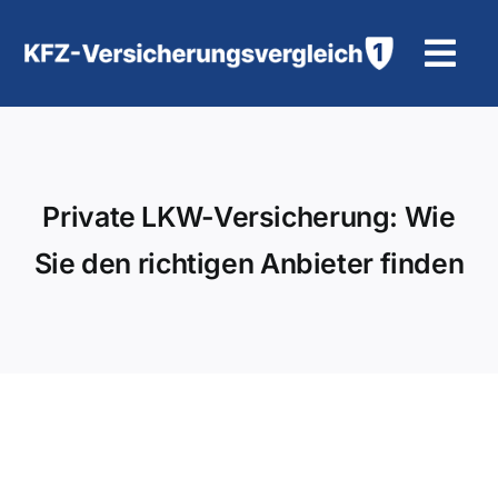
Zum
Inhalt
Tog
springen
Navi
KFZ-Versicherung
Motorradversicherung
Private LKW-Versicherung: Wie
Sie den richtigen Anbieter finden
Hilfe und Kontakt