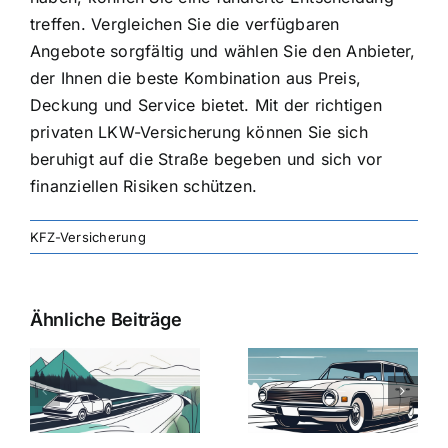
treffen. Vergleichen Sie die verfügbaren
Angebote sorgfältig und wählen Sie den Anbieter,
der Ihnen die beste Kombination aus Preis,
Deckung und Service bietet. Mit der richtigen
privaten LKW-Versicherung können Sie sich
beruhigt auf die Straße begeben und sich vor
finanziellen Risiken schützen.
KFZ-Versicherung
Ähnliche Beiträge
svergleich
Versicherung:
Kfz-
ie
Günstige Kfz-
Versicherungsv
Versicherungstarife
Die besten
mit Top-
Angebote im
Leistungen
Vergleich