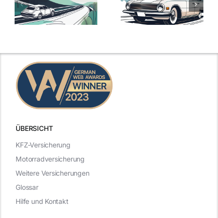
Versicherungstarife
Die besten
mit Top-
Angebote im
Leistungen
Vergleich
n
2025
2025
ÜBERSICHT
KFZ-Versicherung
Motorradversicherung
Weitere Versicherungen
Glossar
Hilfe und Kontakt