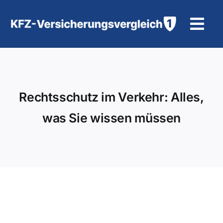
Zum
Inhalt
Tog
springen
Navi
KFZ-Versicherung
Motorradversicherung
Rechtsschutz im Verkehr: Alles,
was Sie wissen müssen
Hilfe und Kontakt