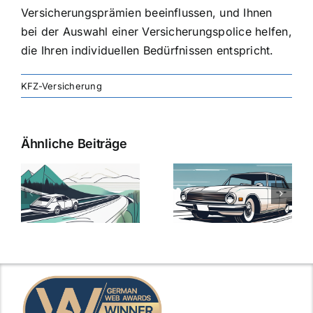
Versicherungsprämien beeinflussen, und Ihnen
bei der Auswahl einer Versicherungspolice helfen,
die Ihren individuellen Bedürfnissen entspricht.
KFZ-Versicherung
Ähnliche Beiträge
svergleich
Versicherung:
Kfz-
ie
Günstige Kfz-
Versicherungsv
Versicherungstarife
Die besten
mit Top-
Angebote im
Leistungen
Vergleich
n
2025
2025