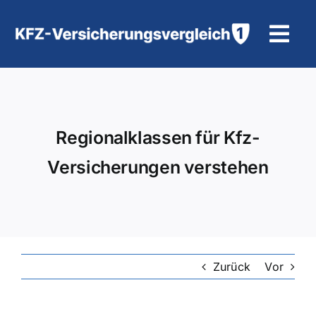
Zum
Inhalt
Tog
springen
Navi
KFZ-Versicherung
Motorradversicherung
Regionalklassen für Kfz-
Versicherungen verstehen
Hilfe und Kontakt
Zurück
Vor