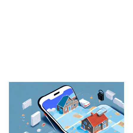
Zeige
grösseres
Bild