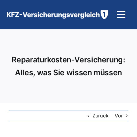
Zum
Inhalt
Tog
springen
Navi
KFZ-Versicherung
Motorradversicherung
Reparaturkosten-Versicherung:
Alles, was Sie wissen müssen
Hilfe und Kontakt
Zurück
Vor