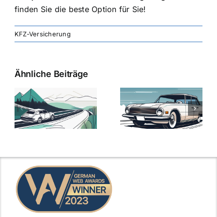
finden Sie die beste Option für Sie!
KFZ-Versicherung
Ähnliche Beiträge
svergleich
Versicherung:
Kfz-
ie
Günstige Kfz-
Versicherungsv
Versicherungstarife
Die besten
mit Top-
Angebote im
Leistungen
Vergleich
n
2025
2025