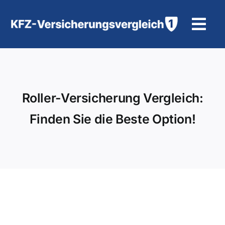
Zum
Inhalt
Tog
springen
Navi
KFZ-Versicherung
Motorradversicherung
Roller-Versicherung Vergleich:
Finden Sie die Beste Option!
Hilfe und Kontakt