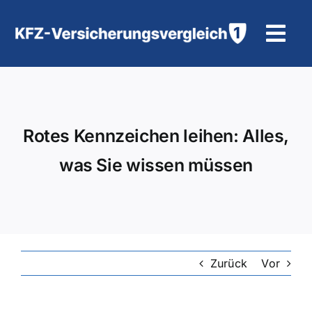
Zum
Inhalt
Tog
springen
Navi
KFZ-Versicherung
Motorradversicherung
Rotes Kennzeichen leihen: Alles,
was Sie wissen müssen
Hilfe und Kontakt
Zurück
Vor