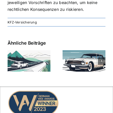
jeweiligen Vorschriften zu beachten, um keine
rechtlichen Konsequenzen zu riskieren.
KFZ-Versicherung
Ähnliche Beiträge
svergleich
Versicherung:
Kfz-
ie
Günstige Kfz-
Versicherungsv
Versicherungstarife
Die besten
mit Top-
Angebote im
Leistungen
Vergleich
n
2025
2025