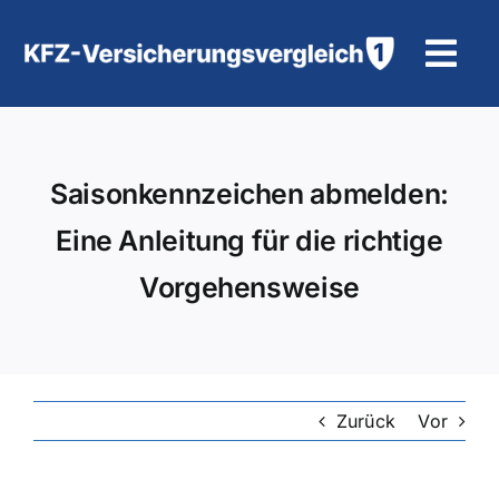
Zum
Inhalt
Tog
springen
Navi
KFZ-Versicherung
Saisonkennzeichen abmelden:
Motorradversicherung
Eine Anleitung für die richtige
Hilfe und Kontakt
Vorgehensweise
Zurück
Vor