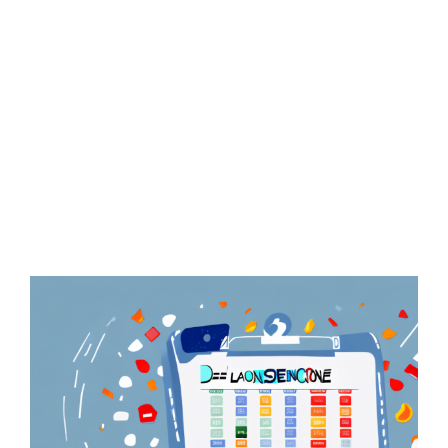
Zeige
grösseres
Bild