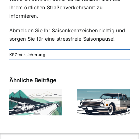
Ihrem örtlichen Straßenverkehrsamt zu
informieren.
Abmelden Sie Ihr Saisonkennzeichen richtig und
sorgen Sie für eine stressfreie Saisonpause!
KFZ-Versicherung
Ähnliche Beiträge
svergleich
Versicherung:
Kfz-
ie
Günstige Kfz-
Versicherungsv
Versicherungstarife
Die besten
mit Top-
Angebote im
Leistungen
Vergleich
n
2025
2025