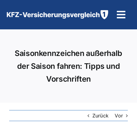
Zum
Inhalt
Tog
springen
Navi
KFZ-Versicherung
Saisonkennzeichen außerhalb
Motorradversicherung
der Saison fahren: Tipps und
Hilfe und Kontakt
Vorschriften
Zurück
Vor