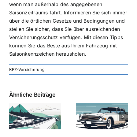
wenn man außerhalb des angegebenen
Saisonzeitraums fährt. Informieren Sie sich immer
über die örtlichen Gesetze und Bedingungen und
stellen Sie sicher, dass Sie über ausreichenden
Versicherungsschutz verfügen. Mit diesen Tipps
können Sie das Beste aus Ihrem Fahrzeug mit
Saisonkennzeichen herausholen.
KFZ-Versicherung
Ähnliche Beiträge
svergleich
Versicherung:
Kfz-
ie
Günstige Kfz-
Versicherungsv
Versicherungstarife
Die besten
mit Top-
Angebote im
Leistungen
Vergleich