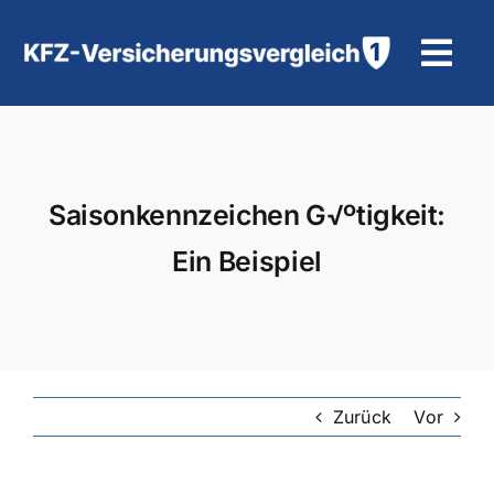
Zum
Inhalt
Tog
springen
Navi
KFZ-Versicherung
Motorradversicherung
Saisonkennzeichen G√ºtigkeit:
Ein Beispiel
Hilfe und Kontakt
Zurück
Vor