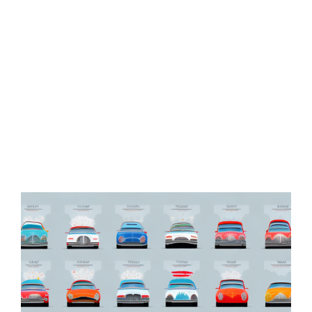
Zeige
grösseres
Bild