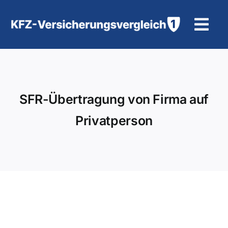
Zum
Inhalt
Tog
springen
Navi
KFZ-Versicherung
Motorradversicherung
SFR-Übertragung von Firma auf
Privatperson
Hilfe und Kontakt