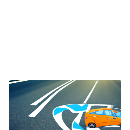
Zeige
grösseres
Bild