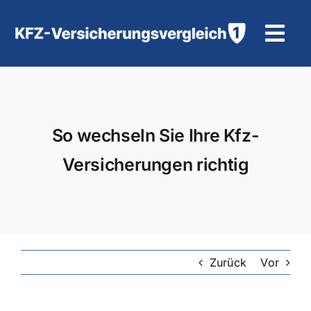
Zum
Inhalt
Tog
springen
Navi
KFZ-Versicherung
Motorradversicherung
So wechseln Sie Ihre Kfz-
Versicherungen richtig
Hilfe und Kontakt
Zurück
Vor