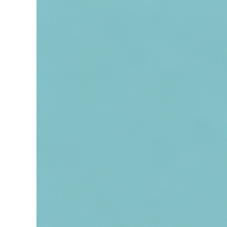
Zeige
grösseres
Bild