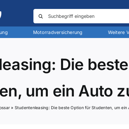
Suche
nach:
rung
Motorradversicherung
Weitere 
easing: Die beste
en, um ein Auto z
ossar
»
Studentenleasing: Die beste Option für Studenten, um ein