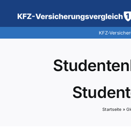
Zum
Inhalt
springen
KFZ-Versiche
Studentenl
Student
Startseite
»
Gl