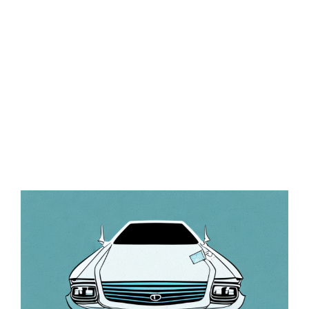
Zeige
grösseres
Bild