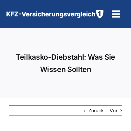
Zum
Inhalt
Tog
springen
Navi
KFZ-Versicherung
Motorradversicherung
Teilkasko-Diebstahl: Was Sie
Wissen Sollten
Hilfe und Kontakt
Zurück
Vor