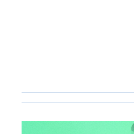
Zeige
grösseres