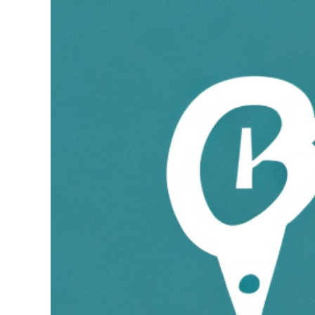
Zeige
grösseres
Bild