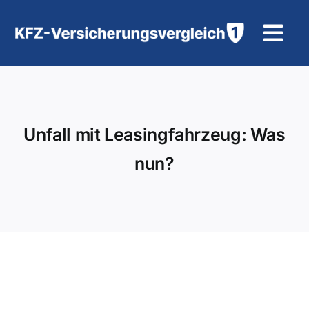
Zum
Inhalt
Tog
springen
Navi
KFZ-Versicherung
Motorradversicherung
Unfall mit Leasingfahrzeug: Was
nun?
Hilfe und Kontakt