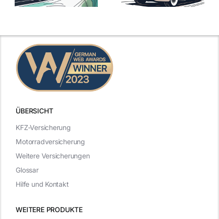
mit Top-
Angebote im
Leistungen
Vergleich
n
2025
2025
ÜBERSICHT
KFZ-Versicherung
Motorradversicherung
Weitere Versicherungen
Glossar
Hilfe und Kontakt
WEITERE PRODUKTE