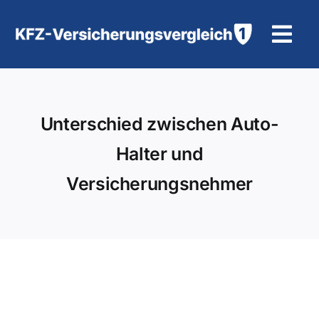
Zum
Inhalt
Tog
springen
Navi
KFZ-Versicherung
Unterschied zwischen Auto-
Motorradversicherung
Halter und
Hilfe und Kontakt
Versicherungsnehmer