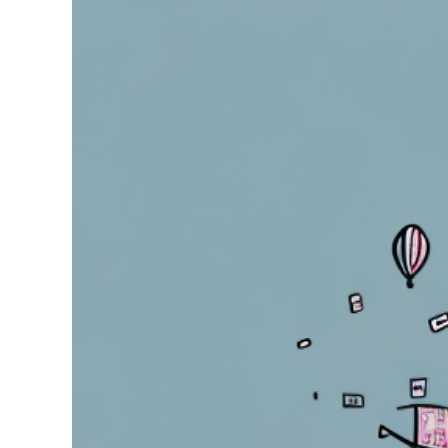
Zeige
grösseres
Bild