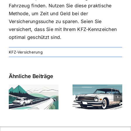
Fahrzeug finden. Nutzen Sie diese praktische
Methode, um Zeit und Geld bei der
Versicherungssuche zu sparen. Seien Sie
versichert, dass Sie mit Ihrem KFZ-Kennzeichen
optimal geschützt sind.
KFZ-Versicherung
Ähnliche Beiträge
svergleich
Versicherung:
Kfz-
ie
Günstige Kfz-
Versicherungsv
Versicherungstarife
Die besten
mit Top-
Angebote im
Leistungen
Vergleich
n
2025
2025