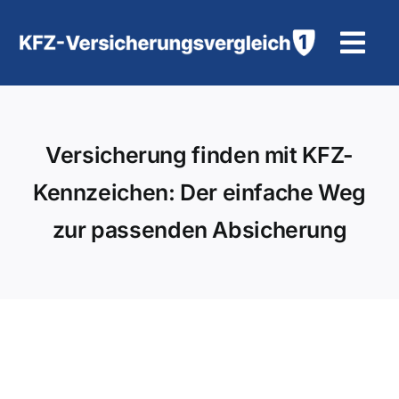
Zum
Inhalt
Tog
springen
Navi
KFZ-Versicherung
Versicherung finden mit KFZ-
Motorradversicherung
Kennzeichen: Der einfache Weg
Hilfe und Kontakt
zur passenden Absicherung